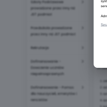
sys
Szkoły Podstawowe
tel. 44
ser
prowadzone przez inny niż
44 726
JST podmiot
Adm
44 726
44 726
Szc
Przedszkola prowadzone
44 724 
przez inny niż JST podmiot
we@tom
Rekrutacja
Dyrekto
tel. 44
Dofinansowanie -
Dowożenie uczniów
Do zada
niepełnosprawnych
1. zakł
Dofinansowanie - Pomoc
2. opra
dla nauczycieli, emerytów i
3. opr
rencistów
4. spra
5. kont