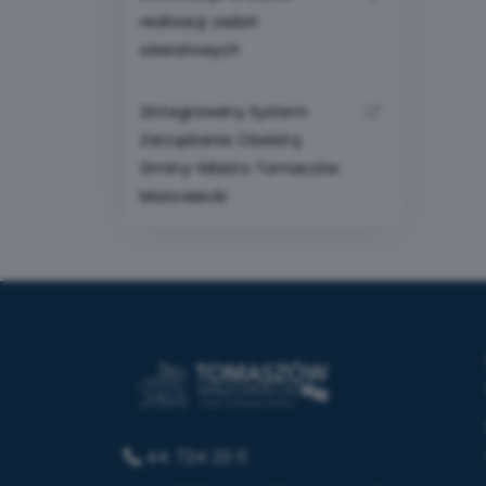
realizacji zadań
oświatowych
Zintegrowany System
Zarządzania Oświatą
Gminy-Miasto Tomaszów
Mazowiecki
44 724 23 11