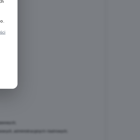
ch
o.
ści
tawowych;
sowych, administracyjnych i kadrowych;