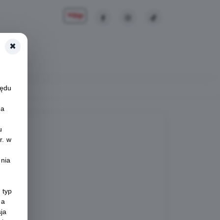
×
Zaloguj
zędu
na
u
r. w
enia
 typ
na
sja