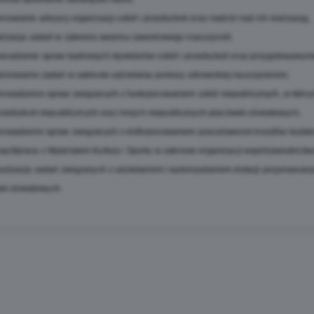
iowanie arkuszy organizacji szkół i przedszkoli oraz nadzór nad ich realizacją;
lizacja zadań w zakresie awansu zawodowego nauczycieli;
adzenie spraw kadrowych dyrektorów szkół i przedszkoli oraz przygotowywanie
lizowanie zadań w zakresie udzielania pomocy zdrowotnej nauczycielom;
wadzenie spraw związanych z funkcjonowaniem szkół niepublicznych, w których
zkoli niepublicznych oraz innych niepublicznych placówek oświatowych;
owadzenie spraw związanych z dofinansowaniem pracodawcom kosztów kształc
półpraca z Wydziałem Kultury i Sportu w zakresie organizacji współzawodnict
lizacja zadań związanych z udzielaniem i wykorzystaniem dotacji przyznawanyc
ek oświatowych.