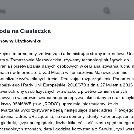
rawę
Biznes
Atrakcje
oda na Ciasteczka
Kontakt
nowny Użytkowniku
Mazowiecki
zejmie informujemy, że tworząc i administrując strony internetowe Ur
sta w Tomaszowie Mazowieckim używamy technologii służących do
erania i przetwarzania danych osobowych w celu analizowania ruchu 
dział Edukacji
onach i w Internecie. Urząd Miasta w Tomaszowie Mazowieckim nie
sonalizuje wyświetlanych treści. Realizując rozporządzenie Parlament
opejskiego i Rady Unii Europejskiej 2016/679 z dnia 27 kwietnia 2016 
awie ochrony osób fizycznych w związku z przetwarzaniem danych
bowych i w sprawie swobodnego przepływu takich danych oraz uchyl
W 10/16
ektywy 95/46/WE (tzw. „RODO”) uprzejmie informujemy, że do
 Tomaszów Mazowiecki
etwarzania wykorzystywane będą następujące dane: adres IP twojego
 B, piętro II
ądzenia, adres URL żądania, nazwa domeny, identyfikator urządzenia,
glądarki, język przeglądarki, liczba kliknięć, ilość czasu spędzonego 
zczególnych stronach, data i godzina korzystania z Serwisu, typ i wer
 z wydziałem: