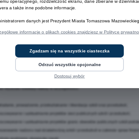
temu operacyjnego, rozdzielczość ekranu, dane zbierane w dziennika
 724 45 51
wera a także inne podobne informacje.
 25 79
inistratorem danych jest Prezydent Miasta Tomaszowa Mazowieckieg
 25 73
 25 40
zegółowe informacje o plikach cookies znajdziesz w Polityce prywatno
23 11 wew. 573, 579, 540
aszow-maz.pl
Zgadzam się na wszystkie ciasteczka
r wydziału: Iwona Sudak
Odrzuć wszystkie opcjonalne
 726 25 72, 44 724 23 11 wew. 572
Dostosuj wybór
ń Wydziału Edukacji należy w szczególności:
adanie, prowadzenie, przekształcanie i likwidacja szkół oraz przedszkoli;
cowywanie i uaktualnianie projektów sieci publicznych szkół i przedszkoli;
acowywanie i uaktualnianie projektów granic obwodów publicznych szkół pods
wowanie nadzoru nad działalnością szkół i przedszkoli w zakresie spraw finan
rola spełniania obowiązku nauki;