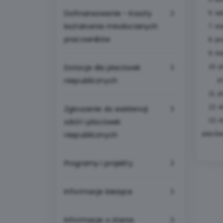
Dofinansowanie - Koszty
6. opin
kształcenia młodocianych
7. rea
pracowników
8. prow
9. rea
Dotacje dla placówek
10. pro
niepublicznych
przeds
11. pr
12. ws
Zgłoszenie do ewidencji
szkół i placówek
13. rea
niepublicznych
placów
Programy i projekty
Informacje bieżące
Informacje o stanie