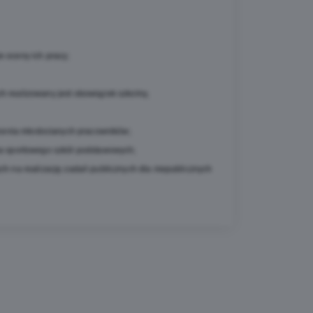
 oceny ich pracy;
 realizowany jest obowiązek szkolny,
enia młodocianych pracowników;
wa sportowego szkół podstawowych;
h na realizację zadań publicznych dla niepublicznych