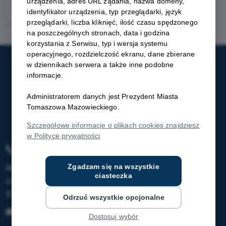
urządzenia, adres URL żądania, nazwa domeny,
Rewitalizacja 2023-2030
identyfikator urządzenia, typ przeglądarki, język
przeglądarki, liczba kliknięć, ilość czasu spędzonego
na poszczególnych stronach, data i godzina
korzystania z Serwisu, typ i wersja systemu
operacyjnego, rozdzielczość ekranu, dane zbierane
w dziennikach serwera a także inne podobne
informacje.
Administratorem danych jest Prezydent Miasta
Tomaszowa Mazowieckiego.
Szczegółowe informacje o plikach cookies znajdziesz
w Polityce prywatności
44 724 23 11
Urząd Miasta w Tomaszowie Mazowieckim
Zgadzam się na wszystkie
ciasteczka
ul. POW 10/16
97-200 Tomaszów Mazowiecki
Odrzuć wszystkie opcjonalne
sekretariat@tomaszow-maz.pl
Dostosuj wybór