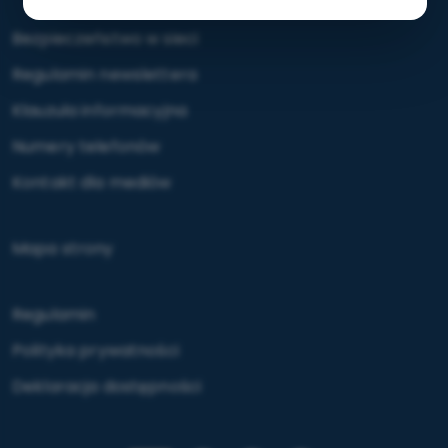
Bezpieczeństwo w sieci
Regulamin newslettera
Klauzula informacyjna
Numery telefonów
Kontakt dla mediów
Mapa strony
Regulamin
Polityka prywatności
Deklaracja dostępności