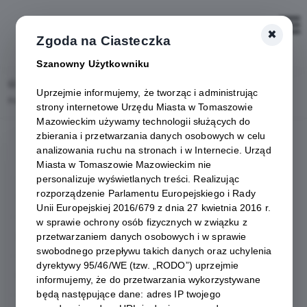
×
Zaloguj
Zgoda na Ciasteczka
Szanowny Użytkowniku
Home
Uprzejmie informujemy, że tworząc i administrując
Promocja gospodarcza - Portal Miejski Tomaszów Mazowiecki
strony internetowe Urzędu Miasta w Tomaszowie
Mazowieckim używamy technologii służących do
zbierania i przetwarzania danych osobowych w celu
analizowania ruchu na stronach i w Internecie. Urząd
Zamówienia publiczne
Miasta w Tomaszowie Mazowieckim nie
personalizuje wyświetlanych treści. Realizując
rozporządzenie Parlamentu Europejskiego i Rady
Strategia Rozwoju Miasta
Unii Europejskiej 2016/679 z dnia 27 kwietnia 2016 r.
w sprawie ochrony osób fizycznych w związku z
Promocja gospodarcza
przetwarzaniem danych osobowych i w sprawie
swobodnego przepływu takich danych oraz uchylenia
dyrektywy 95/46/WE (tzw. „RODO”) uprzejmie
Rewitalizacja
informujemy, że do przetwarzania wykorzystywane
będą następujące dane: adres IP twojego