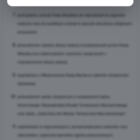
Rady Miejskiej;
przesyłanie uchwał Rady Miejskiej do odpowiednich organów
nadzoru oraz do publikacji uchwał w sposób określony odrębnymi
przepisami;
prowadzenie rejestru skarg i petycji rozpatrywanych przez Radę
Miejską oraz wykonywanie czynności związanych z
rozpatrzeniem skarg i petycji;
współpraca z Młodzieżową Radą Miasta w zakresie działalności
statutowej;
prowadzenie spraw związanych z nadawaniem tytułu
Honorowego Obywatelstwa Miasta Tomaszowa Mazowieckiego
oraz tytułu „Zasłużony dla Miasta Tomaszowa Mazowieckiego”;
współudział w organizowaniu i przeprowadzaniu wyborów oraz
referendów i wyborów ławników sądów powszechnych;