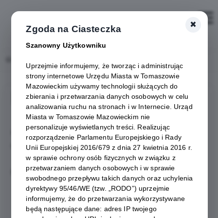
×
Zaloguj
Zgoda na Ciasteczka
Szanowny Użytkowniku
Home
Biuro Rady Miejskiej - Portal Miejski Tomaszów Mazowiecki
Uprzejmie informujemy, że tworząc i administrując
strony internetowe Urzędu Miasta w Tomaszowie
Mazowieckim używamy technologii służących do
Biuro Rady Miejskiej
zbierania i przetwarzania danych osobowych w celu
analizowania ruchu na stronach i w Internecie. Urząd
Miasta w Tomaszowie Mazowieckim nie
personalizuje wyświetlanych treści. Realizując
Kontakt: 44 726 25 22
rozporządzenie Parlamentu Europejskiego i Rady
kierownik Bogusława Smejda
Unii Europejskiej 2016/679 z dnia 27 kwietnia 2016 r.
w sprawie ochrony osób fizycznych w związku z
przetwarzaniem danych osobowych i w sprawie
Do zadań Biura Rady Miejskiej należy w szczególności:
swobodnego przepływu takich danych oraz uchylenia
dyrektywy 95/46/WE (tzw. „RODO”) uprzejmie
kompleksowa obsługa organizacyjno-techniczna Rady Miejskiej i
informujemy, że do przetwarzania wykorzystywane
jej komisji;
będą następujące dane: adres IP twojego