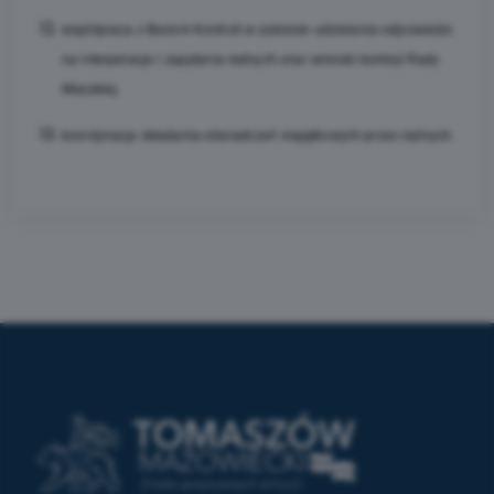
współpraca z Biurem Kontroli w zakresie udzielania odpowiedzi
na interpelacje i zapytania radnych oraz wnioski komisji Rady
Miejskiej;
koordynacja składania oświadczeń majątkowych przez radnych.