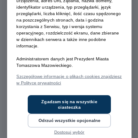
urządzenia, adres URL żądania, nazwa domeny,
sporządzanie protokołów z obrad sesji Rady Miejskiej i jej komisji;
identyfikator urządzenia, typ przeglądarki, język
przeglądarki, liczba kliknięć, ilość czasu spędzonego
zapewnienie niezbędnej pomocy techniczno-organizacyjnej
na poszczególnych stronach, data i godzina
korzystania z Serwisu, typ i wersja systemu
radnym w sprawowaniu przez nich mandatów, m.in. w zakresie
operacyjnego, rozdzielczość ekranu, dane zbierane
organizacji dyżurów i spotkań radnych z wyborcami oraz
w dziennikach serwera a także inne podobne
organizowania szkoleń i wyjazdów służbowych;
informacje.
opracowywanie harmonogramów, projektów planów pracy i
Administratorem danych jest Prezydent Miasta
terminarzy posiedzeń Rady Miejskiej i jej komisji, sporządzanie
Tomaszowa Mazowieckiego.
sprawozdań z realizacji planu pracy Rady Miejskiej i jej komisji, a
Szczegółowe informacje o plikach cookies znajdziesz
także sprawozdań z działalności przewodniczącego i
w Polityce prywatności
wiceprzewodniczących Rady Miejskiej;
Zgadzam się na wszystkie
prowadzenie rejestrów projektów uchwał, uchwał i zbioru aktów
ciasteczka
prawnych wydawanych przez Radę Miejską oraz prowadzenie
rejestru interpelacji, zapytań i wniosków radnych;
Odrzuć wszystkie opcjonalne
Dostosuj wybór
sporządzanie okresowych informacji na temat realizacji uchwał