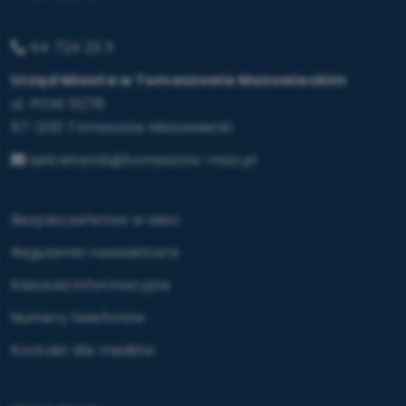
44 724 23 11
Urząd Miasta w Tomaszowie Mazowieckim
ul. POW 10/16
97-200 Tomaszów Mazowiecki
sekretariat@tomaszow-maz.pl
Bezpieczeństwo w sieci
Regulamin newslettera
Klauzula informacyjna
Numery telefonów
Kontakt dla mediów